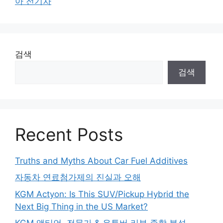
아 전기차
검색
검색
Recent Posts
Truths and Myths About Car Fuel Additives
자동차 연료첨가제의 진실과 오해
KGM Actyon: Is This SUV/Pickup Hybrid the
Next Big Thing in the US Market?