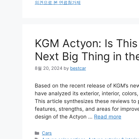
의견으로 본 연료첨가제
KGM Actyon: Is This
Next Big Thing in t
8월 20, 2024
by
bestcar
Based on the recent release of KGM’s ne
have analyzed its exterior, interior, colo
This article synthesizes these reviews t
features, strengths, and areas for improv
design of the Actyon …
Read more
Categories
Cars