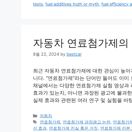
tests
,
fuel additives truth or myth
,
fuel efficiency 
자동차 연료첨가제의
8월 22, 2024
by
bestcar
최근 자동차 연료첨가제에 대한 관심이 높아지
니다. “연료첨가제”라는 단어만 들어도 이미
채널에서는 다양한 연료첨가제 실험 영상과 
효과가 있는지, 아니면 과장된 광고에 불과
실제 효과와 관련된 여러 연구 및 실험을 바
Categories
자동차
Tags
연료첨가제
,
연료첨가제 과장광고 논란
,
연료첨가제
선 효과
,
연료첨가제 진실 혹은 거짓
,
연료첨가제 카본 