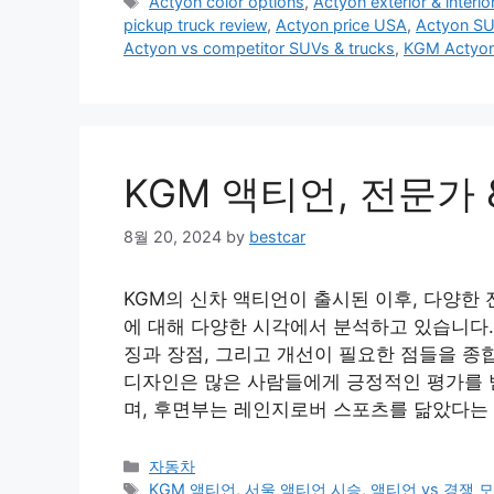
Tags
Actyon color options
,
Actyon exterior & interio
pickup truck review
,
Actyon price USA
,
Actyon SU
Actyon vs competitor SUVs & trucks
,
KGM Actyo
KGM 액티언, 전문가
8월 20, 2024
by
bestcar
KGM의 신차 액티언이 출시된 이후, 다양한 
에 대해 다양한 시각에서 분석하고 있습니다.
징과 장점, 그리고 개선이 필요한 점들을 종
디자인은 많은 사람들에게 긍정적인 평가를 
며, 후면부는 레인지로버 스포츠를 닮았다는
Categories
자동차
Tags
KGM 액티언
,
서울 액티언 시승
,
액티언 vs 경쟁 