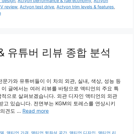
r design
,
Actyon performance & fuel economy
,
Actyon
V review
,
Actyon test drive
,
Actyon trim levels & features
,
n
 & 유튜버 리뷰 종합 분석
전문가와 유튜버들이 이 차의 외관, 실내, 색상, 성능 등
 이 글에서는 여러 리뷰를 바탕으로 액티언의 주요 특
합적으로 살펴보겠습니다. 외관 디자인 액티언의 외관
받고 있습니다. 전면부는 KGM의 토레스를 연상시키
 의견도 …
Read more
모델
,
액티언 가격
,
액티언 뒷좌석 공간
,
액티언 디자인
,
액티언 리