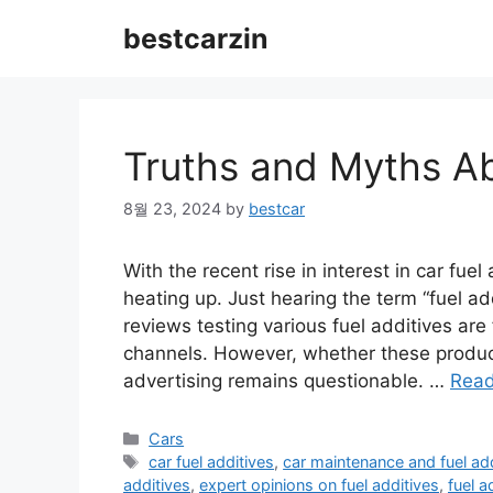
Skip
bestcarzin
to
content
Truths and Myths Ab
8월 23, 2024
by
bestcar
With the recent rise in interest in car fuel
heating up. Just hearing the term “fuel a
reviews testing various fuel additives a
channels. However, whether these product
advertising remains questionable. …
Rea
Categories
Cars
Tags
car fuel additives
,
car maintenance and fuel ad
additives
,
expert opinions on fuel additives
,
fuel a