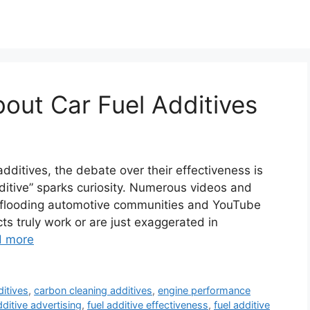
out Car Fuel Additives
 additives, the debate over their effectiveness is
dditive” sparks curiosity. Numerous videos and
re flooding automotive communities and YouTube
s truly work or are just exaggerated in
d more
ditives
,
carbon cleaning additives
,
engine performance
dditive advertising
,
fuel additive effectiveness
,
fuel additive