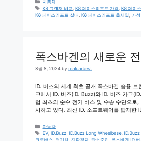
Categories
자동차
Tags
K8 그랜저 비교
,
K8 페이스리프트 가격
,
K8 페이
K8 페이스리프트 실내
,
K8 페이스리프트 출시일
,
가성
폭스바겐의 새로운 전기
8월 8, 2024
by
realcarbest
ID. 버즈의 세계 최초 공개 폭스바겐 승용 
크에서 ID. 버즈(ID. Buzz)와 ID. 버즈 카고
럽 최초의 순수 전기 버스 및 수송 수단으로,
시하고 있다. 최신 ID. 소프트웨어를 탑재한 
Categories
자동차
Tags
EV
,
ID.Buzz
,
ID.Buzz Long Wheelbase
,
ID.Buz
크로버스
,
전기차
,
친환경차
,
탄소중립
,
폭스바겐 ID.